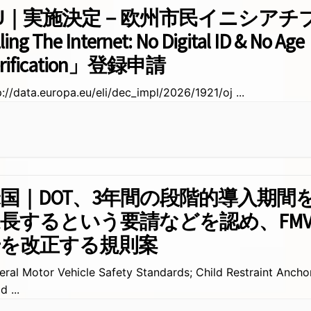
U｜実施決定－欧州市民イニシアチブ「
lling The Internet: No Digital ID & No Age
erification」登録申請
p://data.europa.eu/eli/dec_impl/2026/1921/oj
...
国｜DOT、3年間の段階的導入期間
長するという要請などを認め、FMVS
号を改正する規則案
eral Motor Vehicle Safety Standards; Child Restraint Anch
ld
...