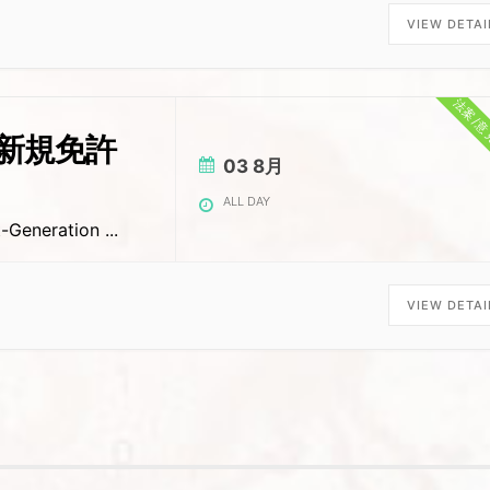
VIEW DETAI
法案/
ける新規免許
03 8月
ALL DAY
xt-Generation
...
VIEW DETAI