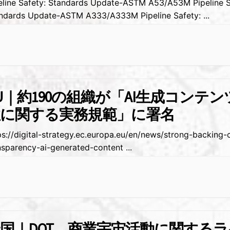
eline Safety: Standards Update-ASTM A53/A53M Pipeline S
ndards Update-ASTM A333/A333M Pipeline Safety:
...
U｜約190の組織が「AI生成コンテ
性に関する実務規範」に署名
ps://digital-strategy.ec.europa.eu/en/news/strong-backing-
nsparency-ai-generated-content
...
国｜DOT、商業宇宙活動に関する