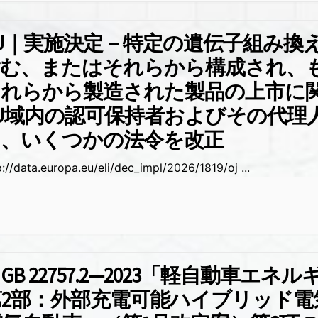
U｜実施決定－特定の遺伝子組み換
含む、またはそれらから構成され、
それらから製造された製品の上市に
U域内の認可保持者およびその代理
て、いくつかの法令を改正
p://data.europa.eu/eli/dec_impl/2026/1819/oj
...
GB 22757.2—2023「軽自動車エネ
第2部：外部充電可能ハイブリッド電