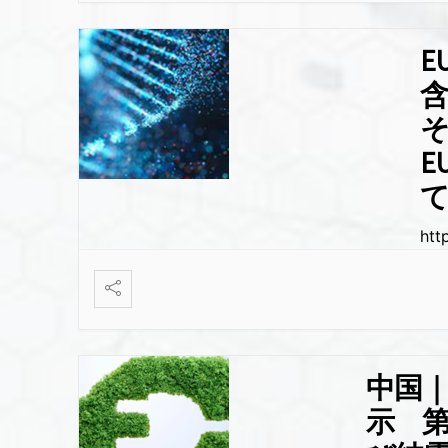
E
E
htt
中国｜
示 