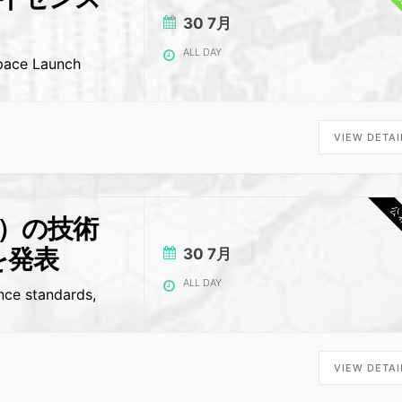
30 7月
ALL DAY
Space Launch
VIEW DETAI
公
V）の技術
を発表
30 7月
ALL DAY
nce standards,
VIEW DETAI