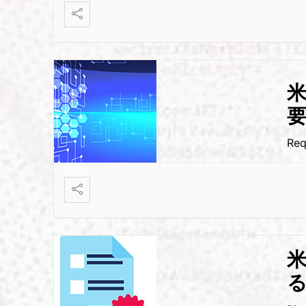
米
Req
米