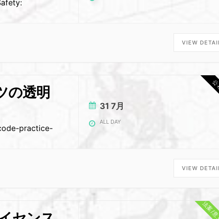
afety:
VIEW DETAI
公
ンツの透明
31 7月
ALL DAY
code-practice-
VIEW DETAI
法案/
ライセンス