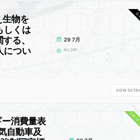
公
え生物を
もしくは
関する、
29 7月
人につい
ALL DAY
VIEW DETAI
法案/
ルギー消費量表
気自動車及