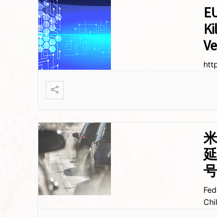
E
Ki
V
htt
米
延
Fed
Chi