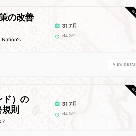
公
対策の改善
31 7月
ALL DAY
 Nation's
VIEW DETAI
公
バンド）の
31 7月
終規則
ALL DAY
3.7
...