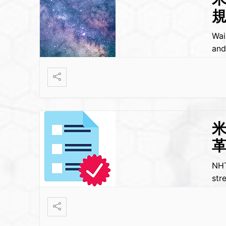
Wai
an
米
NHT
str