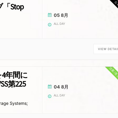
公
Stop
05 8月
ALL DAY
VIEW DETAI
法案/
を4年間に
S第225
04 8月
ALL DAY
orage Systems;