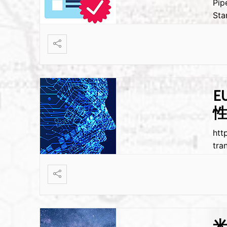
Pip
Sta
E
htt
tra
米