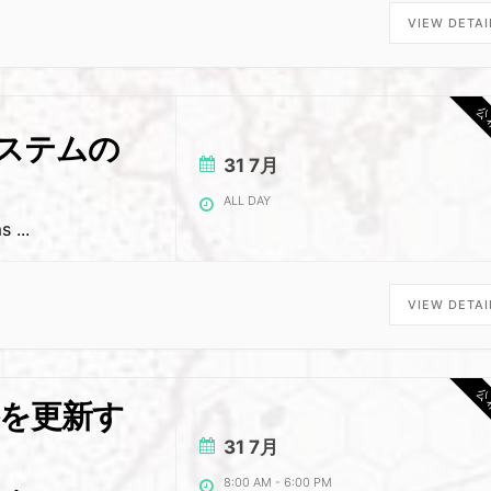
VIEW DETAI
公
システムの
31 7月
ALL DAY
ms
...
VIEW DETAI
公
格を更新す
31 7月
8:00 AM
-
6:00 PM