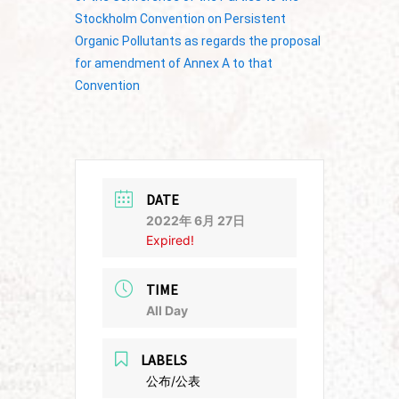
Stockholm Convention on Persistent
Organic Pollutants as regards the proposal
for amendment of Annex A to that
Convention
DATE
2022年 6月 27日
Expired!
TIME
All Day
LABELS
公布/公表