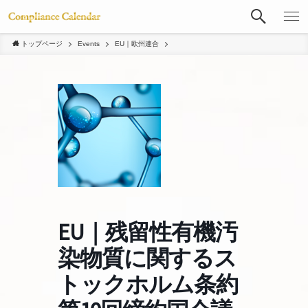
トップページ
Events
EU｜欧州連合
EU｜残留性有機汚
染物質に関するス
トックホルム条約