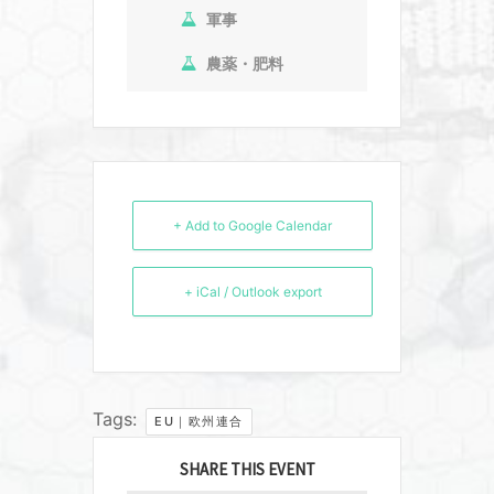
軍事
農薬・肥料
+ Add to Google Calendar
+ iCal / Outlook export
Tags:
EU｜欧州連合
SHARE THIS EVENT