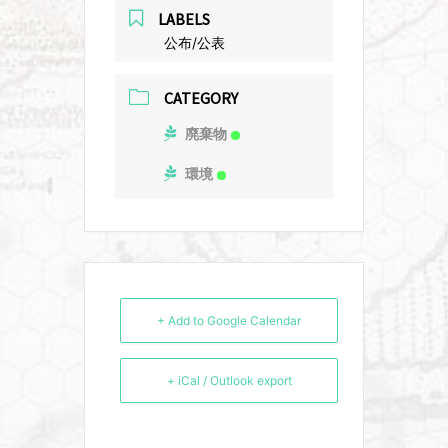
LABELS
公布/公表
CATEGORY
廃棄物
環境
+ Add to Google Calendar
+ iCal / Outlook export