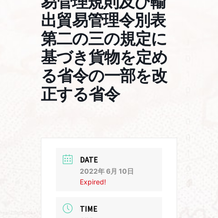
易管理規則及び輸
出貿易管理令別表
第二の三の規定に
基づき貨物を定め
る省令の一部を改
正する省令
DATE
2022年 6月 10日
Expired!
TIME