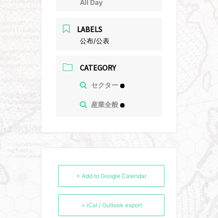
All Day
LABELS
公布/公表
CATEGORY
セクター
産業全般
+ Add to Google Calendar
+ iCal / Outlook export