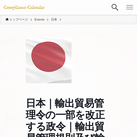
トップページ
Events
日本
日本｜輸出貿易管
理令の一部を改正
する政令｜輸出貿