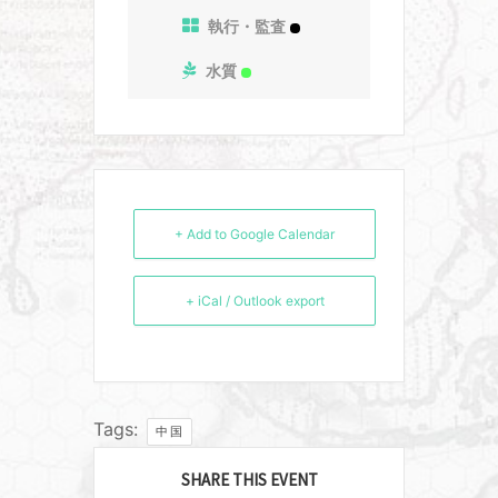
執行・監査
水質
+ Add to Google Calendar
+ iCal / Outlook export
Tags:
中国
SHARE THIS EVENT